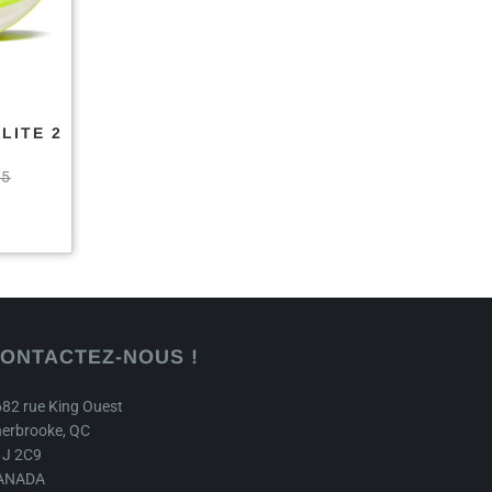
LITE 2
95
ONTACTEZ-NOUS !
82 rue King Ouest
erbrooke, QC
1J 2C9
ANADA