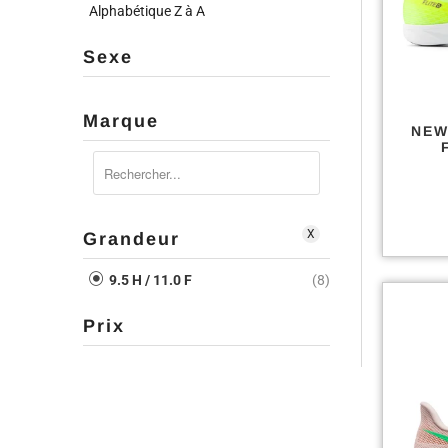
Alphabétique Z à A
Sexe
Marque
NEW
X
Grandeur
9.5 H / 11.0 F
(8)
Prix