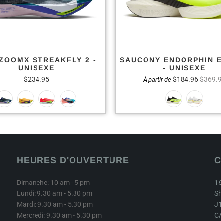
 ZOOMX STREAKFLY 2 -
SAUCONY ENDORPHIN E
UNISEXE
- UNISEXE
$234.95
$184.96
$369.
À partir de
HEURES D'OUVERTURE
C
Dimanche: 10 am - 5 pm
16
Lundi: 9.30 am - 5.30 pm
Sh
Mardi: 9.30 am - 5.30 pm
J
Mercredi: 9.30 am - 5.30 pm
C