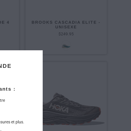
DE 4
BROOKS CASCADIA ELITE -
UNISEXE
$249.95
NDE
ants :
tre
sures et plus.