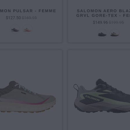
MON PULSAR - FEMME
SALOMON AERO BLA
GRVL GORE-TEX - F
$127.50
$169.95
$149.96
$199.95