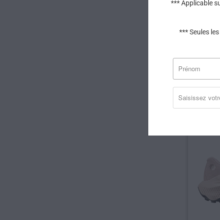
*** Applicable s
ALTR
*** Seules les