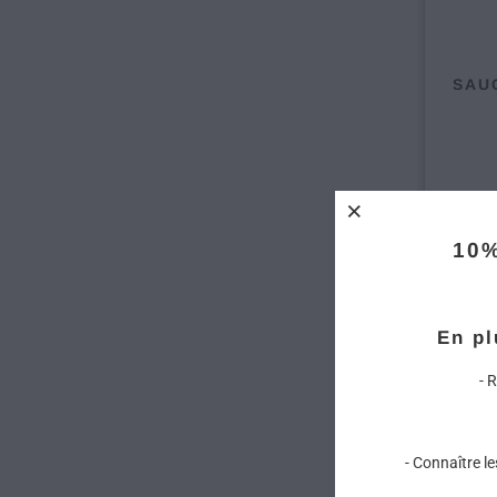
SAU
10
En pl
- 
- Connaître l