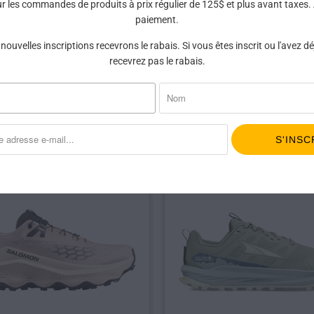
ur les commandes de produits à prix régulier de 125$ et plus avant taxes. À
paiement.
A W EXPERIENCE WILD
SALOMON S/LAB UL
 nouvelles inscriptions recevrons le rabais. Si vous êtes inscrit ou l'avez d
3+ - FEMME
GLIDE 2 - UNISEX
recevrez pas le rabais.
$194.95
$299.95