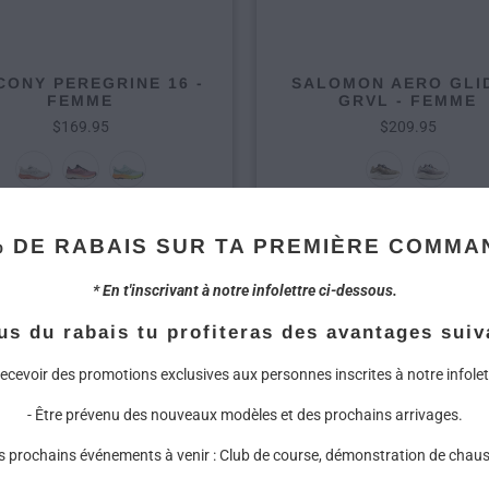
CONY PEREGRINE 16 -
SALOMON AERO GLI
FEMME
GRVL - FEMME
$169.95
$209.95
% DE RABAIS SUR TA PREMIÈRE COMMA
* En t'inscrivant à notre infolettre ci-dessous.
us du rabais tu profiteras des avantages suiv
Recevoir des promotions exclusives aux personnes inscrites à notre infolet
- Être prévenu des nouveaux modèles et des prochains arrivages.
es prochains événements à venir : Club de course, démonstration de chaus