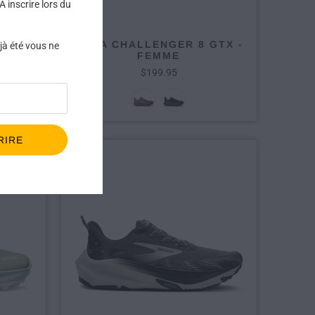
 inscrire lors du
TRA
HOKA CHALLENGER 8 GTX -
éjà été vous ne
E
FEMME
$199.95